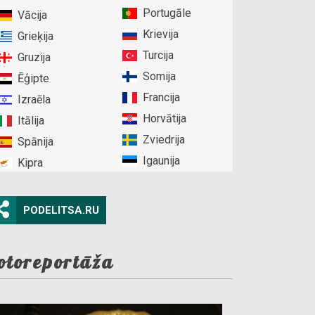
Portugāle
Vācija
Krievija
Grieķija
Turcija
Gruzija
Somija
Ēģipte
Francija
Izraēla
Horvātija
Itālija
Zviedrija
Spānija
Igaunija
Kipra
PODELITSA.RU
otoreportāža