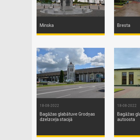
Minska
Bresta
18-08-2022
18-08-2022
Bagāžas glabātuve Grodņas
Bagāžas gl
dzelzceļa stacijā
autoosta