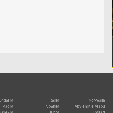
Ungārija
Itālija
Norvēģija
Vācija
Spānija
Apvienotie Arābu
Grieķija
Kipra
Emirāti