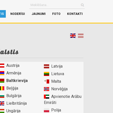
TIS
NODERĪGI
JAUNUMI
FOTO
KONTAKTI
alstis
Austrija
Latvija
Armēnija
Lietuva
Baltkrievija
Malta
Beļģija
Norvēģija
Bulgārija
Apvienotie Arābu
Emirāti
Lielbritānija
Polija
Ungārija