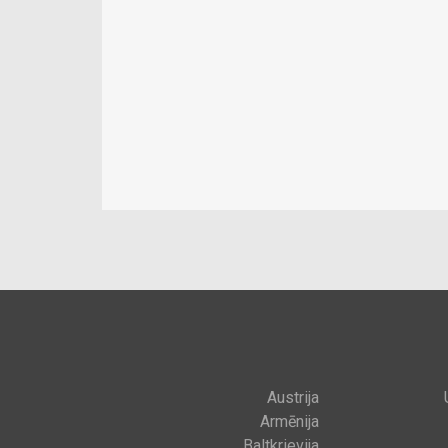
Austrija
Armēnija
Baltkrievija