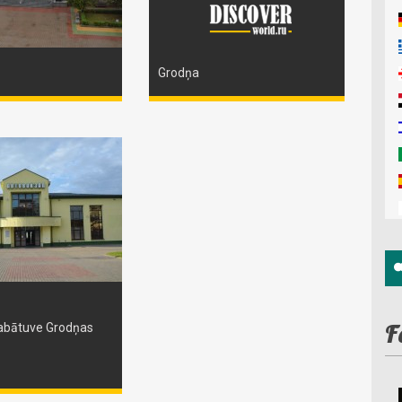
Grodņa
F
abātuve Grodņas