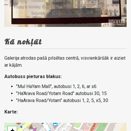
Kā nokļūt
Galerija atrodas pašā pilsētas centrā, visvienkāršāk ir aiziet
ar kājām.
Autobuss pieturas blakus:
"Mul HaYam Mall", autobusi 1, 2, 6, ar x6
"Ha'Arava Road/Yotam Road" autobusi 30, 15
"HaArava Road/Yotam" autobusi 1, 2, 5, х5, 30
Karte:
+