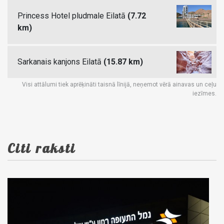
Princess Hotel pludmale Eilatā
(7.72
km)
Sarkanais kanjons Eilatā
(15.87 km)
Visi attālumi tiek aprēķināti taisnā līnijā, neņemot vērā ainavas un ceļu
iezīmes.
Citi raksti