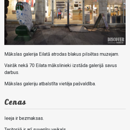
Mākslas galerija Eilatā atrodas blakus pilsētas muzejam.
Vairāk nekā 70 Eilata mākslinieki izstāda galerijā savus
darbus.
Mākslas galeriju atbalstīta vietēja pašvaldība.
Cenas
Ieeja ir bezmaksas.
Teritorijā ir arī suvenīru veikals.