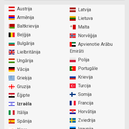
Austrija
Latvija
Armēnija
Lietuva
Baltkrievija
Malta
Beļģija
Norvēģija
Bulgārija
Apvienotie Arābu
Emirāti
Lielbritānija
Polija
Ungārija
Portugāle
Vācija
Krievija
Grieķija
Turcija
Gruzija
Somija
Ēģipte
Francija
Izraēla
Horvātija
Itālija
Zviedrija
Spānija
Igaunija