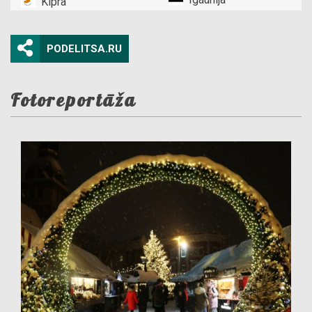
Kipra
PODELITSA.RU
Fotoreportāža