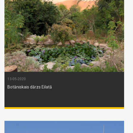
13-05-2020
Botāniskais dārzs Eilatā