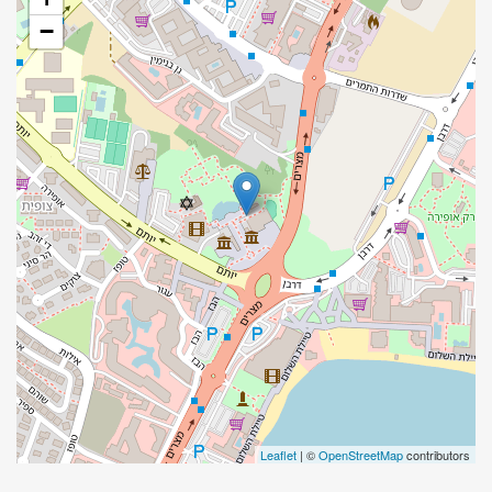
−
Leaflet
| ©
OpenStreetMap
contributors