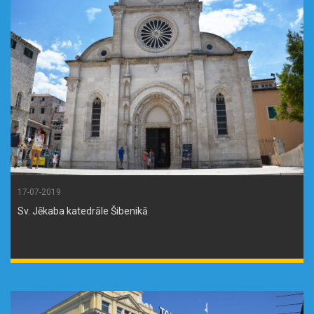
17-07-2019
Sv. Jēkaba ​​katedrāle Šibenikā