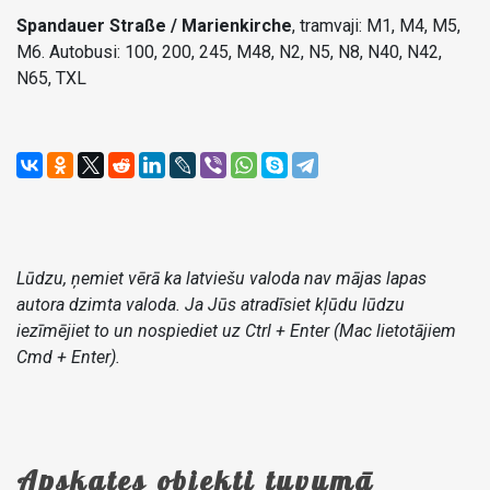
Spandauer Straße / Marienkirche
, tramvaji: M1, M4, M5,
M6. Autobusi: 100, 200, 245, M48, N2, N5, N8, N40, N42,
N65, TXL
Lūdzu, ņemiet vērā ka latviešu valoda nav mājas lapas
autora dzimta valoda. Ja Jūs atradīsiet kļūdu lūdzu
iezīmējiet to un nospiediet uz Ctrl + Enter (Mac lietotājiem
Cmd + Enter).
Apskates objekti tuvumā