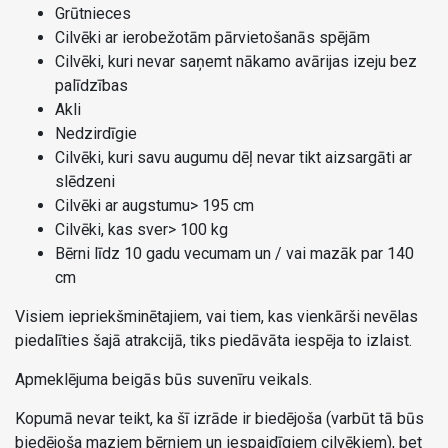
Grūtnieces
Cilvēki ar ierobežotām pārvietošanās spējām
Cilvēki, kuri nevar saņemt nākamo avārijas izeju bez
palīdzības
Akli
Nedzirdīgie
Cilvēki, kuri savu augumu dēļ nevar tikt aizsargāti ar
slēdzeni
Cilvēki ar augstumu> 195 cm
Cilvēki, kas sver> 100 kg
Bērni līdz 10 gadu vecumam un / vai mazāk par 140
cm
Visiem iepriekšminētajiem, vai tiem, kas vienkārši nevēlas
piedalīties šajā atrakcijā, tiks piedāvāta iespēja to izlaist.
Apmeklējuma beigās būs suvenīru veikals.
Kopumā nevar teikt, ka šī izrāde ir biedējoša (varbūt tā būs
biedējoša maziem bērniem un iespaidīgiem cilvēkiem), bet