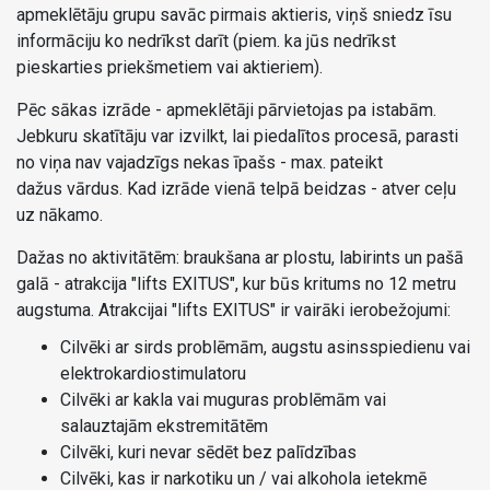
apmeklētāju grupu savāc pirmais aktieris, viņš sniedz īsu
informāciju ko nedrīkst darīt (piem. ka jūs nedrīkst
pieskarties priekšmetiem vai aktieriem).
Pēc sākas izrāde - apmeklētāji pārvietojas pa istabām.
Jebkuru skatītāju var izvilkt, lai piedalītos procesā, parasti
no viņa nav vajadzīgs nekas īpašs - max. pateikt
dažus vārdus. Kad izrāde vienā telpā beidzas - atver ceļu
uz nākamo.
Dažas no aktivitātēm: braukšana ar plostu, labirints un pašā
galā - atrakcija "lifts EXITUS", kur būs kritums no 12 metru
augstuma. Atrakcijai "lifts EXITUS" ir vairāki ierobežojumi:
Cilvēki ar sirds problēmām, augstu asinsspiedienu vai
elektrokardiostimulatoru
Cilvēki ar kakla vai muguras problēmām vai
salauztajām ekstremitātēm
Cilvēki, kuri nevar sēdēt bez palīdzības
Cilvēki, kas ir narkotiku un / vai alkohola ietekmē