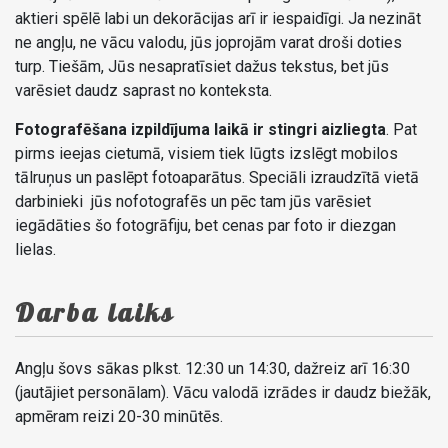
aktieri spēlē labi un dekorācijas arī ir iespaidīgi. Ja nezināt
ne angļu, ne vācu valodu, jūs joprojām varat droši doties
turp. Tiešām, Jūs nesapratīsiet dažus tekstus, bet jūs
varēsiet daudz saprast no konteksta.
Fotografēšana izpildījuma laikā ir stingri aizliegta
. Pat
pirms ieejas cietumā, visiem tiek lūgts izslēgt mobilos
tālruņus un paslēpt fotoaparātus. Speciāli izraudzītā vietā
darbinieki jūs nofotografēs un pēc tam jūs varēsiet
iegādāties šo fotogrāfiju, bet cenas par foto ir diezgan
lielas.
Darba laiks
Angļu šovs sākas plkst. 12:30 un 14:30, dažreiz arī 16:30
(jautājiet personālam). Vācu valodā izrādes ir daudz biežāk,
apmēram reizi 20-30 minūtēs.