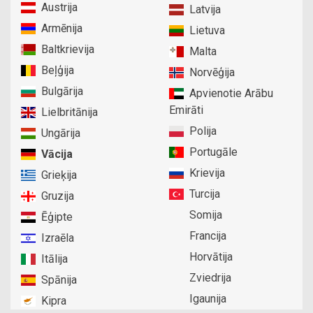
Austrija
Latvija
Armēnija
Lietuva
Baltkrievija
Malta
Beļģija
Norvēģija
Bulgārija
Apvienotie Arābu
Emirāti
Lielbritānija
Polija
Ungārija
Portugāle
Vācija
Krievija
Grieķija
Turcija
Gruzija
Somija
Ēģipte
Francija
Izraēla
Horvātija
Itālija
Zviedrija
Spānija
Igaunija
Kipra