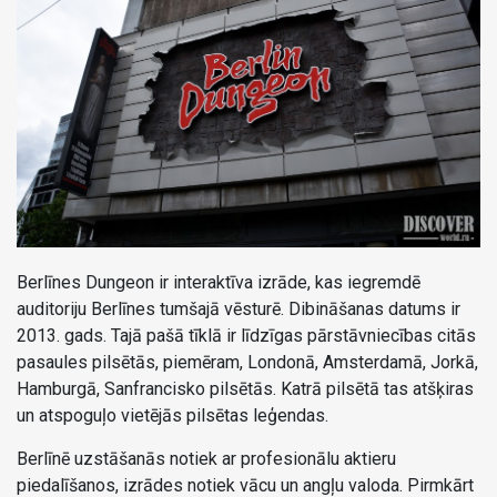
Berlīnes Dungeon ir interaktīva izrāde, kas iegremdē
auditoriju Berlīnes tumšajā vēsturē. Dibināšanas datums ir
2013. gads. Tajā pašā tīklā ir līdzīgas pārstāvniecības citās
pasaules pilsētās, piemēram, Londonā, Amsterdamā, Jorkā,
Hamburgā, Sanfrancisko pilsētās. Katrā pilsētā tas atšķiras
un atspoguļo vietējās pilsētas leģendas.
Berlīnē uzstāšanās notiek ar profesionālu aktieru
piedalīšanos, izrādes notiek vācu un angļu valoda. Pirmkārt