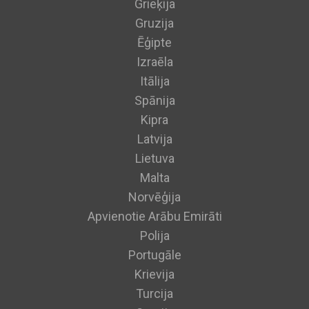
Grieķija
Gruzija
Ēģipte
Izraēla
Itālija
Spānija
Kipra
Latvija
Lietuva
Malta
Norvēģija
Apvienotie Arābu Emirāti
Polija
Portugāle
Krievija
Turcija