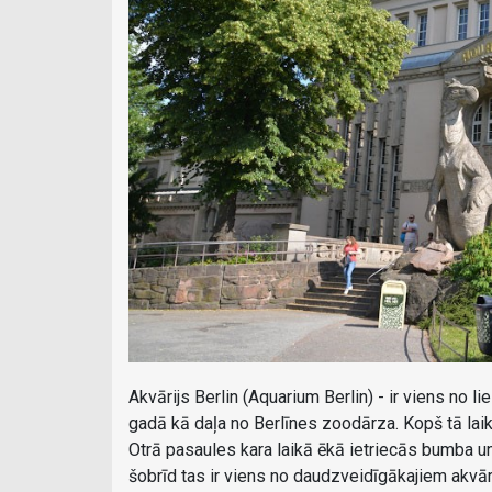
Akvārijs Berlin (Aquarium Berlin) - ir viens no li
gadā kā daļa no Berlīnes zoodārza. Kopš tā laika 
Otrā pasaules kara laikā ēkā ietriecās bumba un 
šobrīd tas ir viens no daudzveidīgākajiem akvār