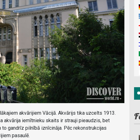
elākajiem akvārijiem Vācijā. Akvārijs tika uzcelts 1913.
F
akvārija iemītnieku skaits ir strauji pieaudzis, bet
to gandrīz pilnībā iznīcināja. Pēc rekonstrukcijas
ijiem pasaulē.