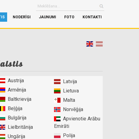
TIS
NODERĪGI
JAUNUMI
FOTO
KONTAKTI
alstis
Austrija
Latvija
Armēnija
Lietuva
Baltkrievija
Malta
Beļģija
Norvēģija
Bulgārija
Apvienotie Arābu
Emirāti
Lielbritānija
Polija
Ungārija