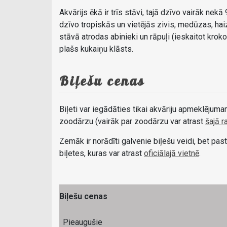
Akvārijs ēkā ir trīs stāvi, tajā dzīvo vairāk nekā
dzīvo tropiskās un vietējās zivis, medūzas, haiziv
stāvā atrodas abinieki un rāpuļi (ieskaitot kroko
plašs kukaiņu klāsts.
Biļešu cenas
Biļeti var iegādāties tikai akvāriju apmeklējum
zoodārzu (vairāk par zoodārzu var atrast
šajā r
Zemāk ir norādīti galvenie biļešu veidi, bet pa
biļetes, kuras var atrast
oficiālajā vietnē
.
Biļešu cenas
Pieaugušie