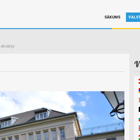
SĀKUMS
VALS
 akvārijs
V