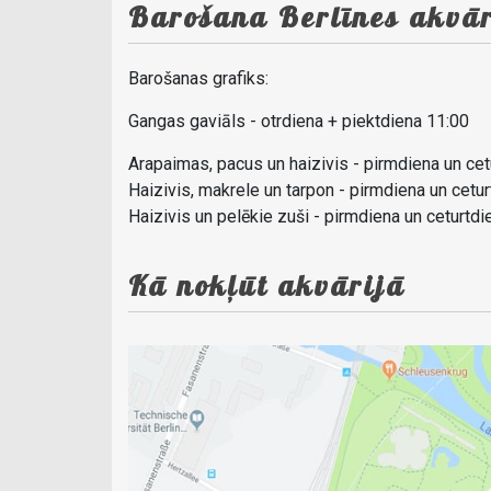
Barošana Berlīnes akvār
Barošanas grafiks:
Gangas gaviāls - otrdiena + piektdiena 11:00
Arapaimas, pacus un haizivis - pirmdiena un cet
Haizivis, makrele un tarpon - pirmdiena un cetu
Haizivis un pelēkie zuši - pirmdiena un ceturtdi
Kā nokļūt akvārijā