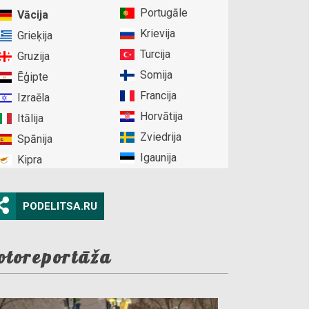
Portugāle
Vācija
Krievija
Grieķija
Turcija
Gruzija
Somija
Ēģipte
Francija
Izraēla
Horvātija
Itālija
Zviedrija
Spānija
Igaunija
Kipra
PODELITSA.RU
otoreportāža