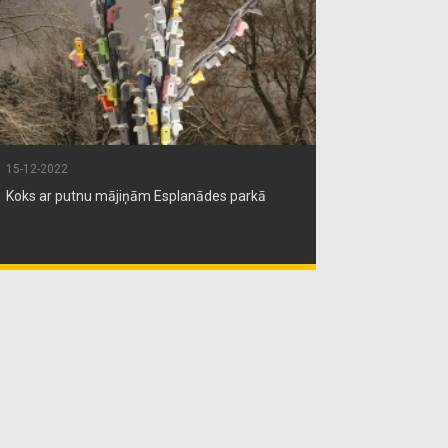
15-12-2022
Koks ar putnu mājiņām Esplanādes parkā