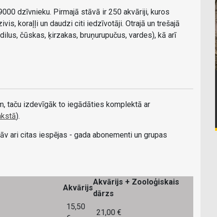
 9000 dzīvnieku. Pirmajā stāvā ir 250 akvāriji, kuros
is, koraļļi un daudzi citi iedzīvotāji. Otrajā un trešajā
dilus, čūskas, ķirzakas, bruņurupučus, vardes), kā arī
am, taču izdevīgāk to iegādāties komplektā ar
akstā
).
stāv ari citas iespējas - gada abonementi un grupas
Akvārijs + Zooloģiskais
Akvārijs
dārzs
15,50
21,00 €