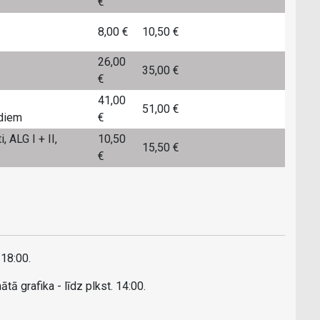
€
8,00 €
10,50 €
26,00
35,00 €
€
41,00
51,00 €
adiem
€
 ALG I + II,
10,50
15,50 €
€
 18:00.
tā grafika - līdz plkst. 14:00.