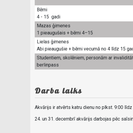
Bērni
4 - 15 gadi
Mazas ģimenes
1 pieaugušais + bērni 4–15
Lielas ģimenes
Abi pieaugušie + bērni vecumā no 4 līdz 15 g
Studentiem, skolēniem, personām ar invaliditāti,
berlinpass
Darba laiks
Akvārijs ir atvērts katru dienu no plkst. 9:00 līdz
24. un 31. decembrī akvārijs darbojas pēc saīsinā