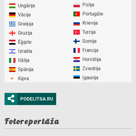
Polija
Ungārija
Portugāle
Vācija
Krievija
Grieķija
Turcija
Gruzija
Somija
Ēģipte
Francija
Izraēla
Horvātija
Itālija
Zviedrija
Spānija
Igaunija
Kipra
PODELITSA.RU
Fotoreportāža