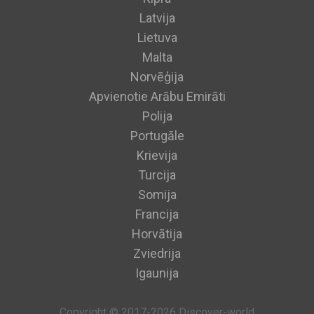
Latvija
Lietuva
Malta
Norvēģija
Apvienotie Arābu Emirāti
Polija
Portugāle
Krievija
Turcija
Somija
Francija
Horvātija
Zviedrija
Igaunija
Copyright © 2017-2026 Discover-world