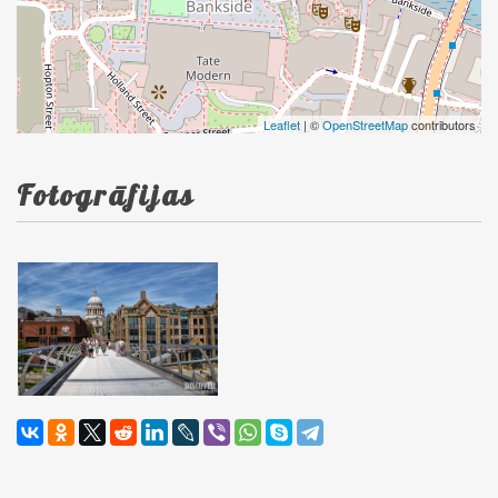
Leaflet
| ©
OpenStreetMap
contributors
Fotogrāfijas