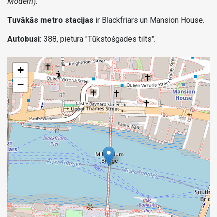
Modern
).
Tuvākās metro stacijas
ir Blackfriars un Mansion House.
Autobusi:
388, pietura "Tūkstošgades tilts".
+
−