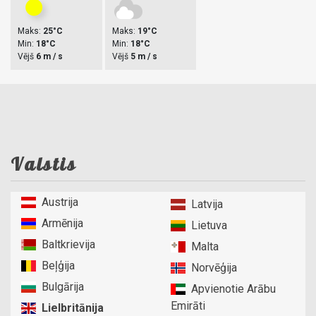
Maks:
25°C
Maks:
19°C
Min:
18°C
Min:
18°C
Vējš
6 m / s
Vējš
5 m / s
Valstis
Austrija
Latvija
Armēnija
Lietuva
Baltkrievija
Malta
Beļģija
Norvēģija
Bulgārija
Apvienotie Arābu
Emirāti
Lielbritānija