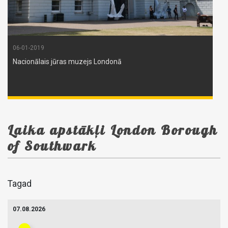
06-01-2019
Nacionālais jūras muzejs Londonā
Laika apstākļi London Borough
of Southwark
Tagad
07.08.2026