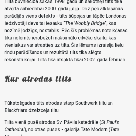
Tilta būvniecība sākās 1998. gadā un sākotnēji tilts tika
atvērta sabiedrībai 2000. gada jūlijā. Drīz pēc atklāšanas
parādījās viens defekts - tilts šūpojas un tāpēc Londonas
iedzīvotāji deva tai iesauku “
The Wobbly Bridge
”, kas
nozīmē ļodzīgs, nestabils. Pēc šīs problēmas noteikšanas
tika nolemts ierobežot maksimālo cilvēku skaitu, kas
vienlaikus var atrasties uz tilta. Šis lēmums izraisīja lielu
rindu parādīšanos un rezultātā tilts tika slēgts
rekonstrukcijai. Tilts tika atsākts tikai 2002. gada februārī.
Kur atrodas tilts
Tūkstošgades tilts atrodas starp Southwark tiltu un
Blackfriars dzelzceļa tiltu.
Tilta vienā pusē atrodas Sv. Pāvila katedrāle (
St Paul's
Cathedral
), no otras puses - galerija Tate Modern (
Tate