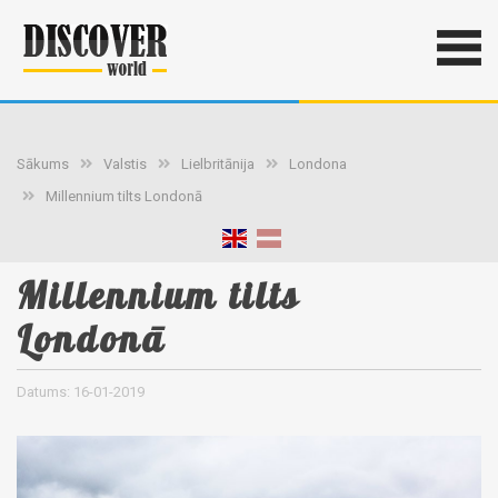
Sākums
Valstis
Lielbritānija
Londona
Millennium tilts Londonā
Millennium tilts
Londonā
Datums: 16-01-2019