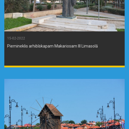
15-02-2022
Piemineklis arhibīskapam Makariosam III Limasolā