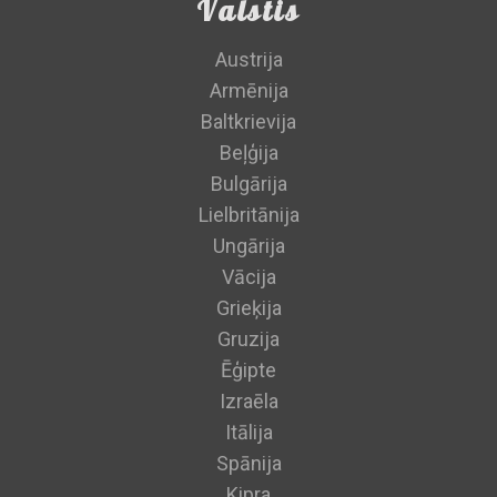
Valstis
Austrija
Armēnija
Baltkrievija
Beļģija
Bulgārija
Lielbritānija
Ungārija
Vācija
Grieķija
Gruzija
Ēģipte
Izraēla
Itālija
Spānija
Kipra