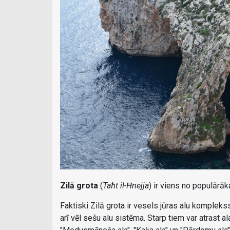
Zilā grota
(
Taħt il-Ħnejja
) ir viens no populārā
Faktiski Zilā grota ir vesels jūras alu komplek
arī vēl sešu alu sistēma. Starp tiem var atras