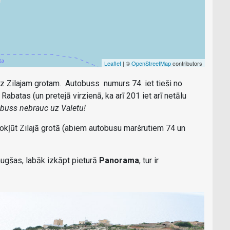
Leaflet
| ©
OpenStreetMap
contributors
īdz Zilajam grotam. Autobuss numurs 74. iet tieši no
abatas (un pretejā virzienā, ka arī 201 iet arī netālu
tobuss nebrauc uz Valetu!
 nokļūt Zilajā grotā (abiem autobusu maršrutiem 74 un
augšas, labāk izkāpt pieturā
Panorama
, tur ir