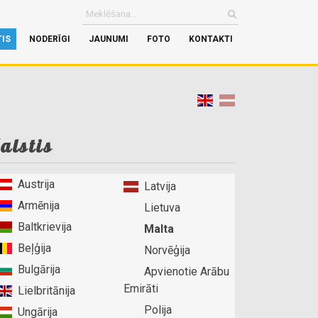
TIS
NODERĪGI
JAUNUMI
FOTO
KONTAKTI
alstis
Austrija
Latvija
Armēnija
Lietuva
Baltkrievija
Malta
Beļģija
Norvēģija
Bulgārija
Apvienotie Arābu
Emirāti
Lielbritānija
Polija
Ungārija