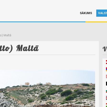
SĀKUMS
VALS
to) Maltā
tto) Maltā
V