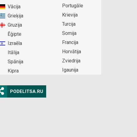
Portugāle
Vācija
Krievija
Grieķija
Turcija
Gruzija
Somija
Ēģipte
Francija
Izraēla
Horvātija
Itālija
Zviedrija
Spānija
Igaunija
Kipra
PODELITSA.RU