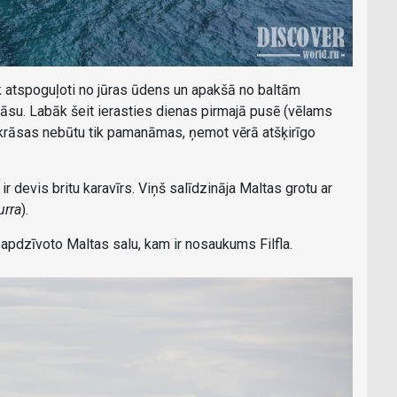
tiek atspoguļoti no jūras ūdens un apakšā no baltām
rāsu. Labāk šeit ierasties dienas pirmajā pusē (vēlams
 krāsas nebūtu tik pamanāmas, ņemot vērā atšķirīgo
r devis britu karavīrs. Viņš salīdzināja Maltas grotu ar
urra
).
apdzīvoto Maltas salu, kam ir nosaukums Filfla.