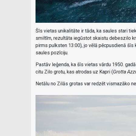
Šīs vietas unikalitāte ir tāda, ka saules stari 
smiltīm, rezultāta iegūstot skaistu debeszilo k
pirms pulksten 13:00), jo vēlā pēcpusdienā šīs
saules pozīciju.
Pastāv leģenda, ka šīs vietas vārdu 1950. gadā i
citu Zilo grotu, kas atrodas uz Kapri (
Grotta Azz
Netālu no Zilās grotas var redzēt vismazāko ne