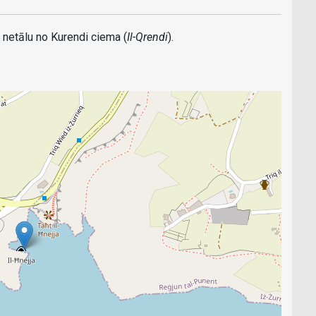
 netālu no Kurendi ciema (
Il-Qrendi
).