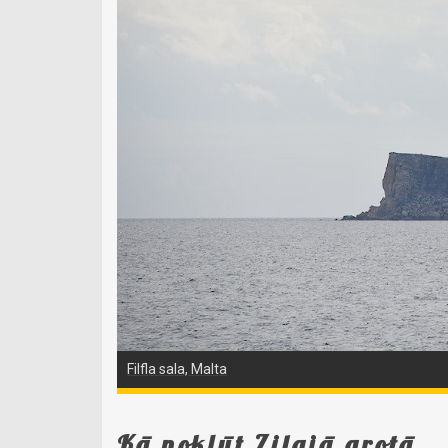
Filfla sala, Malta
Kā nokļūt Zilajā grotā