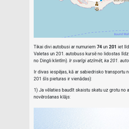
Tikai divi autobusi ar numuriem
74
un
201
iet l
Valetas un 201. autobuss kursē no lidostas līdz R
no Dingli klintīm).
Ir svarīgi atzīmēt, ka 201. au
Ir divas iespējas, kā ar sabiedrisko transportu
201 šīs pieturas ir vienādas):
1) Ja vēlaties baudīt skaistu skatu uz grotu no 
novērošanas klājs: